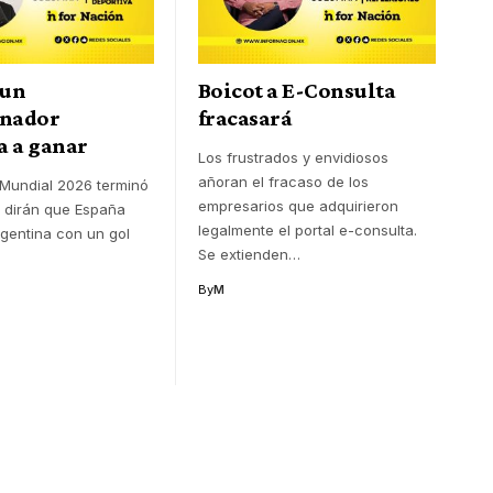
 un
Boicot a E-Consulta
onador
fracasará
a a ganar
Los frustrados y envidiosos
añoran el fracaso de los
l Mundial 2026 terminó
empresarios que adquirieron
 dirán que España
legalmente el portal e-consulta.
rgentina con un gol
Se extienden
…
By
M