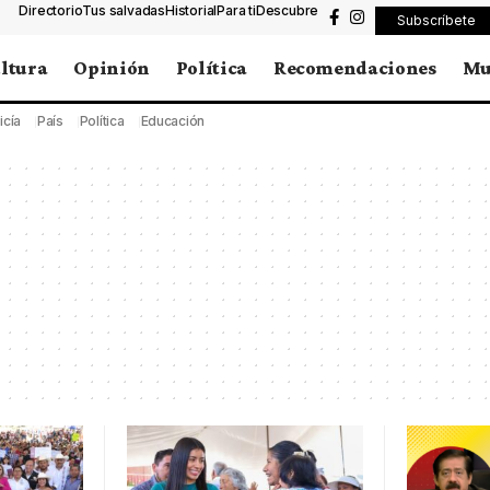
Directorio
Tus salvadas
Historial
Para ti
Descubre
Subscríbete
ltura
Opinión
Política
Recomendaciones
Mu
icía
País
Política
Educación