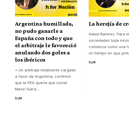
Argentina humillada,
La herejía de c
no pudo ganarle a
Adela Ramírez. Para 
España con todo y que
sociedades toda inno
el arbitraje le favoreció
comienza como una he
anulando dos goles a
un tiempo en que pinta
los ibéricos
By
M
• Un arbitraje totalmente cargado
a favor de Argentina, confirmó
que la FIFA quería que Lionel
Messi fuera
…
By
M