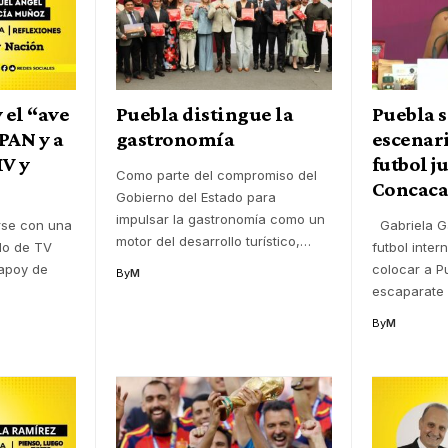
y el “ave
Puebla distingue la
Puebla s
 PAN y a
gastronomía
escenar
MV y
futbol j
Como parte del compromiso del
Concaca
Gobierno del Estado para
impulsar la gastronomía como un
irse con una
Gabriela G
motor del desarrollo turístico,
…
ilo de TV
futbol inter
hapoy de
colocar a P
By
M
escaparate 
By
M