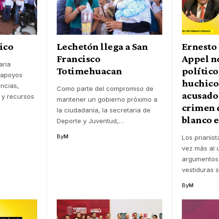
ico
Lechetón llega a San
Ernesto
Francisco
Appel no
aria
Totimehuacan
político
, apoyos
huchico
ncias,
Como parte del compromiso de
acusado 
 y recursos
mantener un gobierno próximo a
crimen 
la ciudadanía, la secretaria de
blanco 
Deporte y Juventud,
…
By
M
Los prianis
vez más al u
argumentos,
vestiduras 
By
M