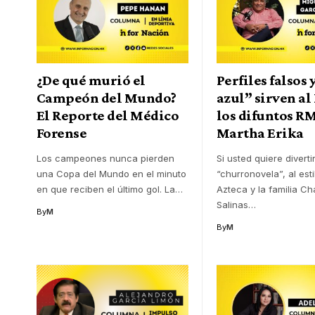
¿De qué murió el
Perfiles falsos 
Campeón del Mundo?
azul” sirven al
El Reporte del Médico
los difuntos R
Forense
Martha Erika
Los campeones nunca pierden
Si usted quiere divert
una Copa del Mundo en el minuto
“churronovela”, al est
en que reciben el último gol. La
…
Azteca y la familia C
Salinas
…
By
M
By
M