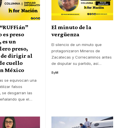
 “RUFFián”
El minuto de la
 es preso
vergüenza
, es un
El silencio de un minuto que
lero preso,
protagonizaron Mineros de
de dirigir al
Zacatecas y Correcaminos antes
de cuello
de disputar su partido, así
…
en México
By
M
tas se equivocan una
tilizar falsos
 se desgarran las
señalando que el
…