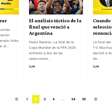
rear
El análisis táctico de la
Cuando
final que venció a
selecci
muchas
Argentina
renunci
vación
rejía. Hubo
Pedro Ramírez. La final de la
La Final de
r el
…
Copa Mundial de la FIFA 2026
1-0. Muchos
enfrentó a dos de las
derrotó a A
selecciones
…
de
…
By
M
By
M
1
2
3
4
…
54
55