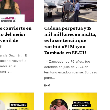
e convierte en
Cadena perpetua y 15
io del mejor
mil millones en multa,
uvenil de
es la sentencia que
f
recibió «El Mayo»
Zambada en EE.UU
arcía Guzmán. El
nacional volverá a
* Zambada, de 76 años, fue
uebla en el
detenido en julio de 2024 en
con la
…
territorio estadounidense. Su caso
pone
…
By
M