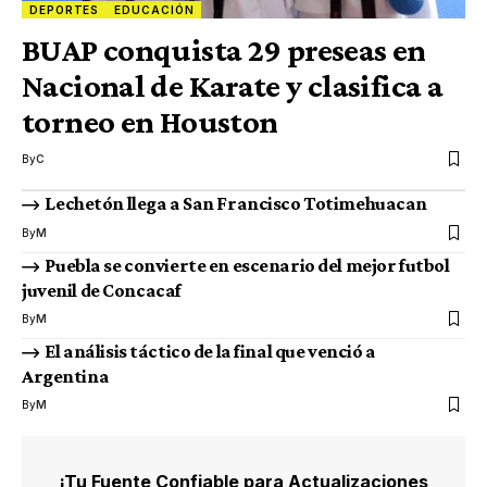
DEPORTES
EDUCACIÓN
BUAP conquista 29 preseas en
Nacional de Karate y clasifica a
torneo en Houston
By
C
Lechetón llega a San Francisco Totimehuacan
By
M
Puebla se convierte en escenario del mejor futbol
juvenil de Concacaf
By
M
El análisis táctico de la final que venció a
Argentina
By
M
¡Tu Fuente Confiable para Actualizaciones