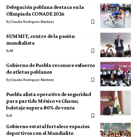
Delegación poblana destaca en la
Olimpiada CONADE 2026
By
Claudia Rodríguez Martínez
SUMMIT, centro de la pasión
mundialista
By
M
Gobierno de Puebla reconoce esfuerzo
de atletas poblanos
By
Claudia Rodríguez Martínez
Puebla alista operativo de seguridad
para partido México vs Ghana;
boletaje supera 80% de venta
By
R
Gobierno estatal fortalece espacios
deportivos con el Mundialito