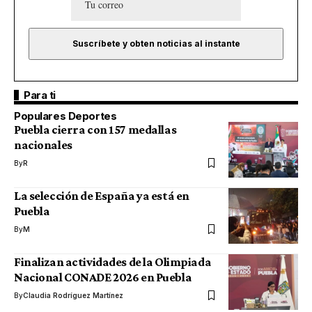
Para ti
Populares Deportes
Puebla cierra con 157 medallas
nacionales
By
R
La selección de España ya está en
Puebla
By
M
Finalizan actividades de la Olimpiada
Nacional CONADE 2026 en Puebla
By
Claudia Rodríguez Martínez