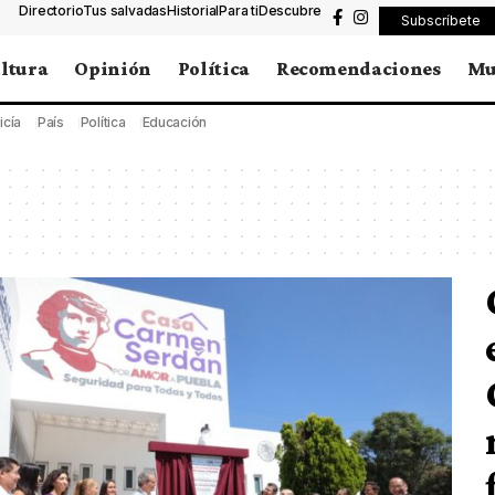
Directorio
Tus salvadas
Historial
Para ti
Descubre
Subscríbete
ltura
Opinión
Política
Recomendaciones
Mu
icía
País
Política
Educación