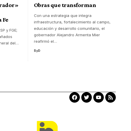
irador»
Obras que transforman
Con una estrategia que integra
 Fe
infraestructura, fortalecimiento al campo,
educación y desarrollo comunitario, el
SP y FGE;
gobernador Alejandro Armenta Mier
añados
reafirmó el
…
neral del
…
By
D