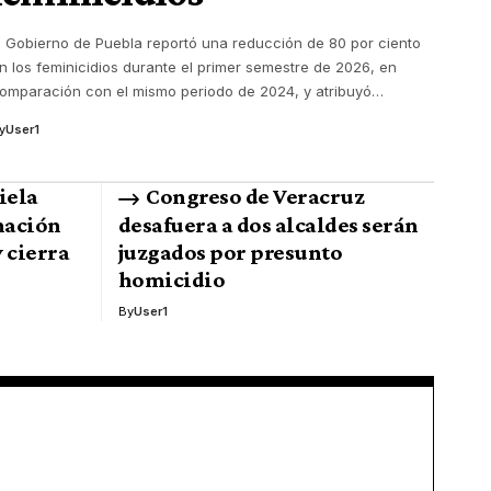
l Gobierno de Puebla reportó una reducción de 80 por ciento
n los feminicidios durante el primer semestre de 2026, en
omparación con el mismo periodo de 2024, y atribuyó
…
y
User1
iela
Congreso de Veracruz
nación
desafuera a dos alcaldes serán
 cierra
juzgados por presunto
homicidio
By
User1