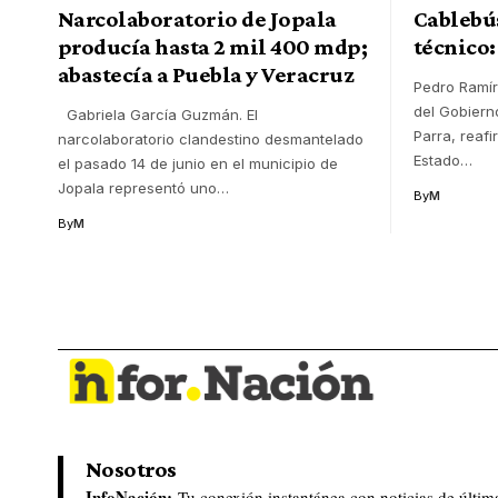
Narcolaboratorio de Jopala
Cablebú
producía hasta 2 mil 400 mdp;
técnico:
abastecía a Puebla y Veracruz
Pedro Ramír
del Gobiern
Gabriela García Guzmán. El
Parra, reaf
narcolaboratorio clandestino desmantelado
Estado
…
el pasado 14 de junio en el municipio de
Jopala representó uno
…
By
M
By
M
Nosotros
InfoNación:
Tu conexión instantánea con noticias de últim