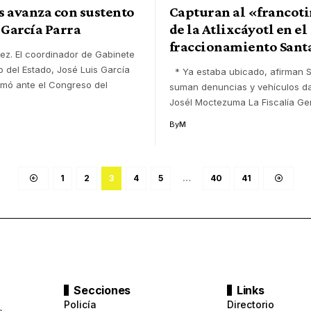
s avanza con sustento
Capturan al «francot
 García Parra
de la Atlixcáyotl en el
fraccionamiento Santa
ez. El coordinador de Gabinete
o del Estado, José Luis García
* Ya estaba ubicado, afirman S
irmó ante el Congreso del
suman denuncias y vehículos d
Josél Moctezuma La Fiscalía Ge
By
M
1
2
3
4
5
…
40
41
Secciones
Links
Policía
Directorio
a