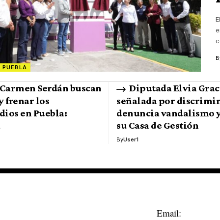
E
e
c
B
PUEBLA
 Carmen Serdán buscan
Diputada Elvia Grac
y frenar los
señalada por discrimi
dios en Puebla:
denuncia vandalismo y
a
su Casa de Gestión
By
User1
Email: