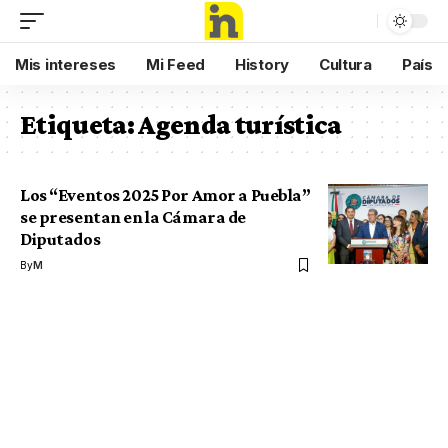
Mis intereses
Mi Feed
History
Cultura
País
Etiqueta:
Agenda turística
Los “Eventos 2025 Por Amor a Puebla”
se presentan en la Cámara de
Diputados
By
M