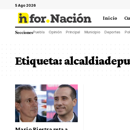
5 Ago 2026
Inicio
Cu
Secciones
Puebla
Opinión
Principal
Municipio
Deportes
Pol
Etiqueta:
alcaldiadepu
Mario Riestra reta a