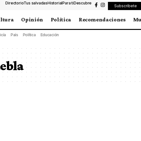
Directorio
Tus salvadas
Historial
Para ti
Descubre
Subscríbete
ltura
Opinión
Política
Recomendaciones
Mu
icía
País
Política
Educación
ebla