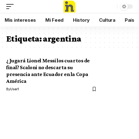
Mis intereses
Mi Feed
History
Cultura
País
Etiqueta:
argentina
¿Jugará Lionel Messi los cuartos de
final? Scaloni no descarta su
presencia ante Ecuador en la Copa
América
By
User1