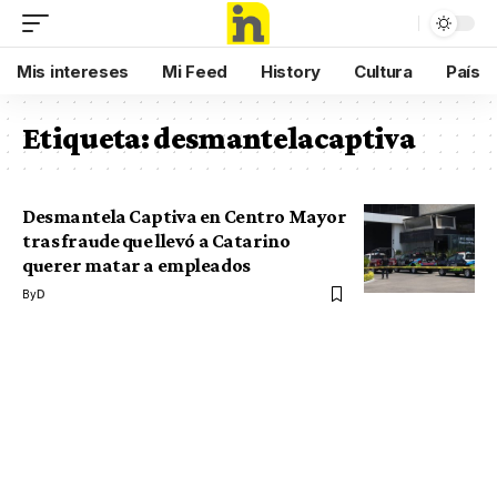
Mis intereses
Mi Feed
History
Cultura
País
Etiqueta:
desmantelacaptiva
Desmantela Captiva en Centro Mayor
tras fraude que llevó a Catarino
querer matar a empleados
By
D