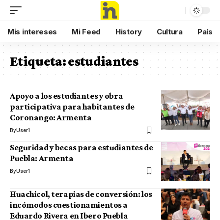
Mis intereses
Mi Feed
History
Cultura
País
Etiqueta:
estudiantes
Apoyo a los estudiantes y obra
participativa para habitantes de
Coronango: Armenta
By
User1
Seguridad y becas para estudiantes de
Puebla: Armenta
By
User1
Huachicol, terapias de conversión: los
incómodos cuestionamientos a
Eduardo Rivera en Ibero Puebla