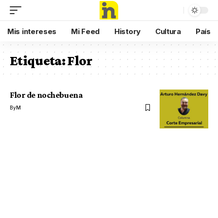
Mis intereses
Mi Feed
History
Cultura
País
Etiqueta:
Flor
Flor de nochebuena
By
M