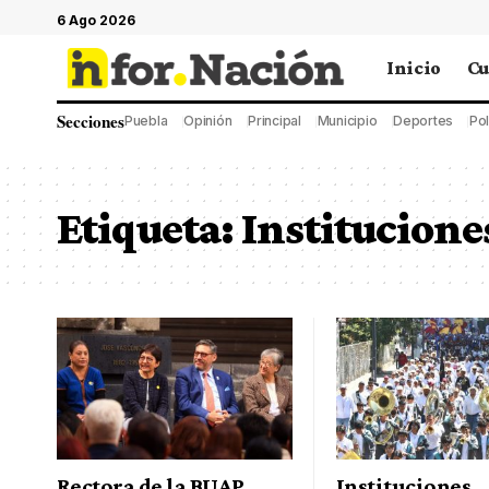
6 Ago 2026
Inicio
Cu
Secciones
Puebla
Opinión
Principal
Municipio
Deportes
Pol
Etiqueta:
Institucione
Rectora de la BUAP
Instituciones