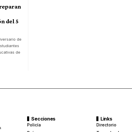
Preparan
 del 5
iversario de
estudiantes
ucativas de
Secciones
Links
Policía
Directorio
a