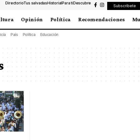
Directorio
Tus salvadas
Historial
Para ti
Descubre
Subscríbete
ltura
Opinión
Política
Recomendaciones
Mu
icía
País
Política
Educación
s