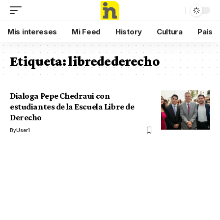
Mis intereses
Mi Feed
History
Cultura
País
Etiqueta:
libredederecho
Dialoga Pepe Chedraui con
estudiantes de la Escuela Libre de
Derecho
By
User1