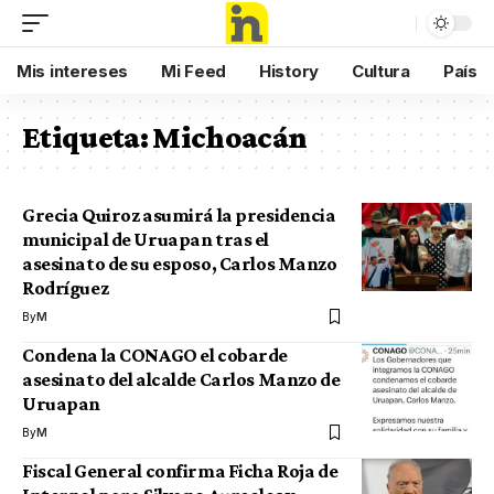
Mis intereses
Mi Feed
History
Cultura
País
Etiqueta:
Michoacán
Grecia Quiroz asumirá la presidencia
municipal de Uruapan tras el
asesinato de su esposo, Carlos Manzo
Rodríguez
By
M
Condena la CONAGO el cobarde
asesinato del alcalde Carlos Manzo de
Uruapan
By
M
Fiscal General confirma Ficha Roja de