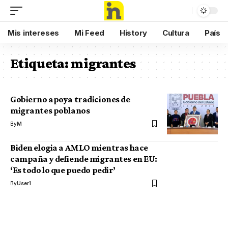
Mis intereses
Mi Feed
History
Cultura
País
Etiqueta:
migrantes
Gobierno apoya tradiciones de
migrantes poblanos
By
M
Biden elogia a AMLO mientras hace
campaña y defiende migrantes en EU:
‘Es todo lo que puedo pedir’
By
User1