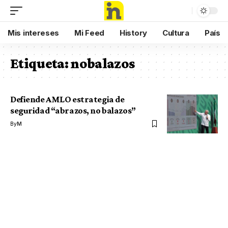
Mis intereses
Mi Feed
History
Cultura
País
Etiqueta:
nobalazos
Defiende AMLO estrategia de
seguridad “abrazos, no balazos”
By
M