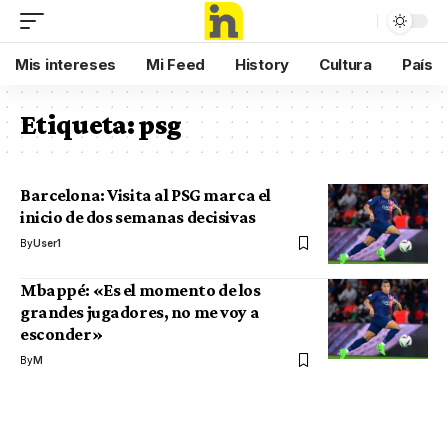
Mis intereses
Mi Feed
History
Cultura
País
Etiqueta:
psg
Barcelona: Visita al PSG marca el
inicio de dos semanas decisivas
By
User1
Mbappé: «Es el momento de los
grandes jugadores, no me voy a
esconder»
By
M