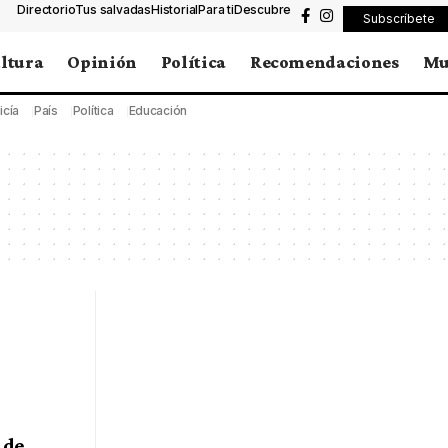
Directorio
Tus salvadas
Historial
Para ti
Descubre
Subscríbete
ltura
Opinión
Política
Recomendaciones
Mu
icía
País
Política
Educación
 de