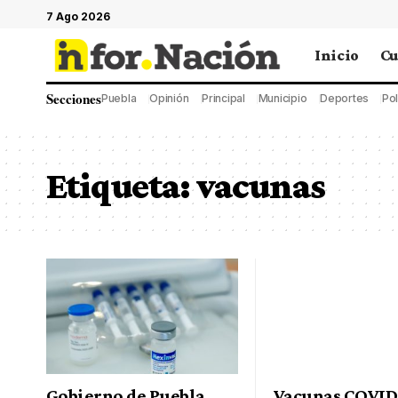
7 Ago 2026
Inicio
Cu
Secciones
Puebla
Opinión
Principal
Municipio
Deportes
Pol
Etiqueta:
vacunas
Gobierno de Puebla
Vacunas COVID