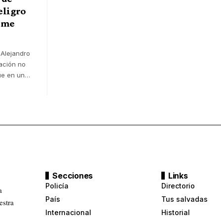
eligro
i me
, Alejandro
lación no
ue en un
…
Secciones
Links
Policía
Directorio
a
País
Tus salvadas
estra
Internacional
Historial