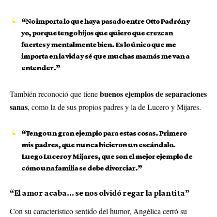
“No importa lo que haya pasado entre Otto Padrón y
yo, porque tengo hijos que quiero que crezcan
fuertes y mentalmente bien. Es lo único que me
importa en la vida y sé que muchas mamás me van a
entender.”
buenos ejemplos de separaciones
También reconoció que tiene
sanas
, como la de sus propios padres y la de Lucero y Mijares.
“Tengo un gran ejemplo para estas cosas. Primero
mis padres, que nunca hicieron un escándalo.
Luego Lucero y Mijares, que son el mejor ejemplo de
cómo una familia se debe divorciar.”
“El amor acaba… se nos olvidó regar la plantita”
Con su característico sentido del humor, Angélica cerró su