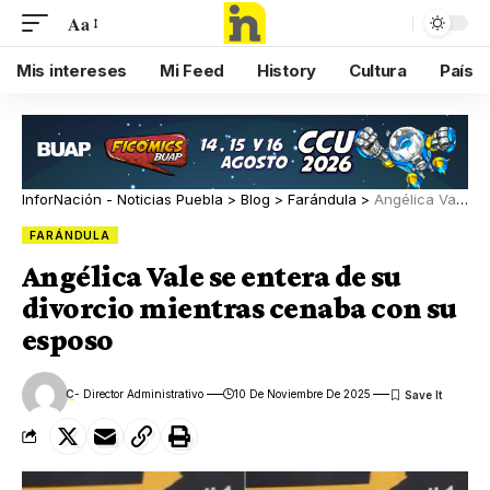
Aa
Mis intereses
Mi Feed
History
Cultura
País
InforNación - Noticias Puebla
>
Blog
>
Farándula
>
Angélica Vale se entera de su divorcio mientras cenaba con su esposo
FARÁNDULA
Angélica Vale se entera de su
divorcio mientras cenaba con su
esposo
C
- Director Administrativo
10 De Noviembre De 2025