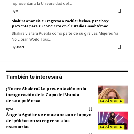
representan a la Universidad del
…
By
M
Shakira anuncia su regreso a Puebla: fechas, precios y
preventa para su concierto en el Estadio Cuauhtémoc
Shakira visitará Puebla como parte de su gira Las Mujeres Ya
No Lloran World Tour,
…
By
User1
También te interesará
¡No era Shakira! La presentación en la
inauguración de la Copa del Mundo
desata polémica
FARÁNDULA
By
M
Ángela Aguilar se emociona con el apoyo
del público en su regreso a los
escenarios
FARÁNDULA