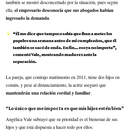
también se mostró desconcertado por la situación, pues según
el empresario desconocía que sus abogados habían
ella,
ingresado la demanda
.
“Él me dice que tampoco sabía que iban a meter los
papeles una semana antes de mi cumpleaños, que él
también se sacó de onda. En fin… eso ya no importa”,
comentó Vale, mostrando madurez ante la
separación.
La pareja, que contrajo matrimonio en 2011, tiene dos hijos en
común, y pese al distanciamiento, la actriz aseguró que
mantendrán una relación cordial y familiar
.
“Lo único que me importa es que mis hijos estén bien”
Angélica Vale subrayó que su prioridad es el bienestar de sus
hijos y que está dispuesta a hacer todo por ellos: