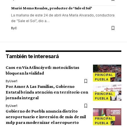
Murió Memo Rosales, productor de ‘Sale el Sol’
La mañana de este 24 de abril Ana María Alvarado, conductora
de “Sale el Sol”, dio a
…
By
C
También te interesará
Caos en Vía Atlixcáyotl: motociclistas
bloquean la vialidad
PRINCIPAL
PUEBLA
By
User1
Por Amor A Las Familias, Gobierno
Estatal brinda atención en territorio con
PRINCIPAL
jornada integral
PUEBLA
By
User1
Gobierno de Puebla anuncia distrito
aeroportuario e inversión de más de mil
PRINCIPAL
mdp para modernizar el aeropuerto
PUEBLA