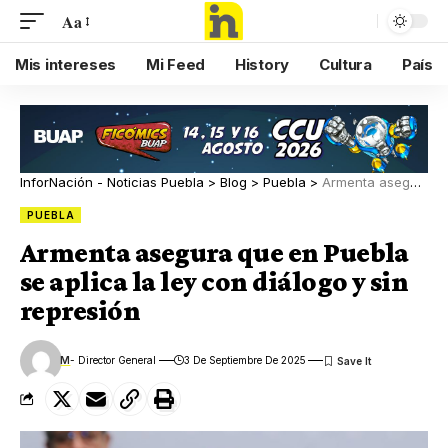
Aa
Mis intereses
Mi Feed
History
Cultura
País
InforNación - Noticias Puebla
>
Blog
>
Puebla
>
Armenta asegura que en Puebla se aplica la ley con diálogo y sin represión
PUEBLA
Armenta asegura que en Puebla
se aplica la ley con diálogo y sin
represión
M
- Director General
3 De Septiembre De 2025