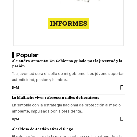
Popular
Alejandro Armenta: Un Gobierno guiado por la juventud y la
pasión
“La juventud será el sello de mi gobierno. Los jóvenes aportan
autenticidad, pasión y hambre
…
By
M
La Malinche vive: reforestan miles de hectáreas
En sintonía con la estrategia nacional de protección al medio
ambiente, impulsada por la presidenta
…
By
M
Alcaldesa de Acatlán atiza el fuego
El calor sofocante de la mixteca poblana se ha extendido a la