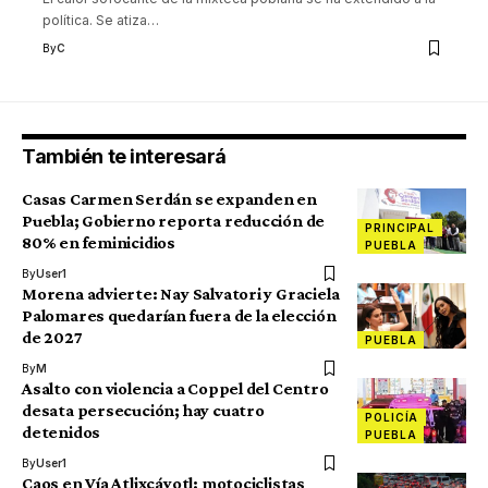
política. Se atiza
…
By
C
También te interesará
Casas Carmen Serdán se expanden en
Puebla; Gobierno reporta reducción de
PRINCIPAL
80% en feminicidios
PUEBLA
By
User1
Morena advierte: Nay Salvatori y Graciela
Palomares quedarían fuera de la elección
de 2027
PUEBLA
By
M
Asalto con violencia a Coppel del Centro
desata persecución; hay cuatro
POLICÍA
detenidos
PUEBLA
By
User1
Caos en Vía Atlixcáyotl: motociclistas