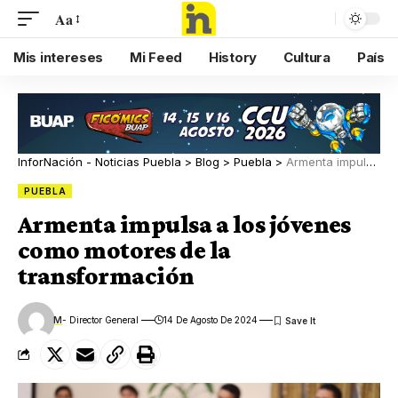
Aa
Mis intereses
Mi Feed
History
Cultura
País
InforNación - Noticias Puebla
>
Blog
>
Puebla
>
Armenta impulsa a los jóvenes como motores de la transformación
PUEBLA
Armenta impulsa a los jóvenes
como motores de la
transformación
M
- Director General
14 De Agosto De 2024