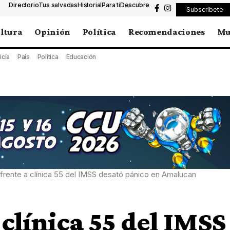
Directorio
Tus salvadas
Historial
Para ti
Descubre
Subscríbete
ltura
Opinión
Política
Recomendaciones
Mu
icía
País
Política
Educación
frente a clínica 55 del IMSS desató pánico en Amalucan
 clínica 55 del IMSS