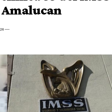
n Amalucan
026