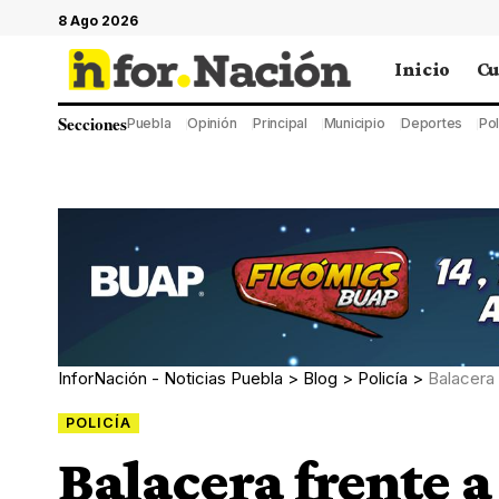
8 Ago 2026
Inicio
Cu
Secciones
Puebla
Opinión
Principal
Municipio
Deportes
Pol
InforNación - Noticias Puebla
>
Blog
>
Policía
>
Balacera 
POLICÍA
Balacera frente a