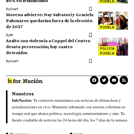
80% en feminicidios
PUEBLA
By
User1
Morena advierte: Nay Salvatori y Graciela
Palomares quedarían fuera de la elección
de 2027
PUEBLA
By
M
Asalto con violencia a Coppel del Centro
desata persecución; hay cuatro
POLICÍA
detenidos
PUEBLA
By
User1
Nosotros
InfoNación:
Tu conexión instantánea con noticias de última hora y
actualizaciones en vivo. Mantente informado con nuestra cobertura en
tiempo real que abarca política, tecnología, entretenimiento y más. Tu
fuente confiable de noticias las 24 horas del día, los 7 días de la semana.