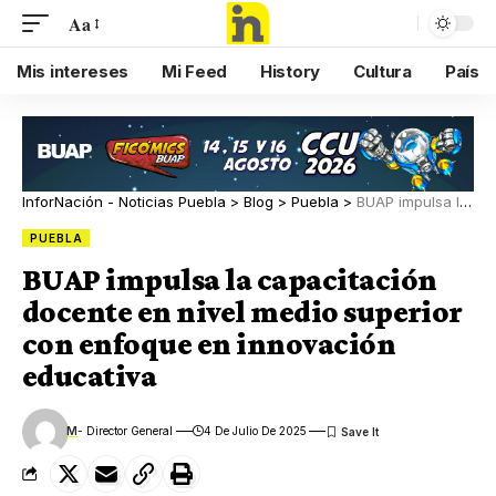
Aa
Mis intereses
Mi Feed
History
Cultura
País
InforNación - Noticias Puebla
>
Blog
>
Puebla
>
BUAP impulsa la capacitación docente en nivel medio superior con enfoque en innovación educativa
PUEBLA
BUAP impulsa la capacitación
docente en nivel medio superior
con enfoque en innovación
educativa
M
- Director General
4 De Julio De 2025