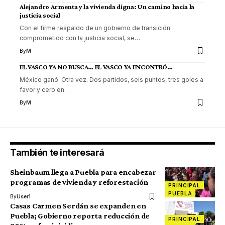
Alejandro Armenta y la vivienda digna: Un camino hacia la
justicia social
Con el firme respaldo de un gobierno de transición
comprometido con la justicia social, se
…
By
M
EL VASCO YA NO BUSCA… EL VASCO YA ENCONTRÓ…
México ganó. Otra vez. Dos partidos, seis puntos, tres goles a
favor y cero en
…
By
M
También te interesará
Sheinbaum llega a Puebla para encabezar
programas de vivienda y reforestación
PRINCIPAL
PUEBLA
By
User1
Casas Carmen Serdán se expanden en
Puebla; Gobierno reporta reducción de
PRINCIPAL