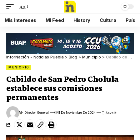
Aa
Mis intereses
Mi Feed
History
Cultura
País
InforNación - Noticias Puebla
>
Blog
>
Municipio
>
Cabildo de San Pedro Cholula establece sus comisiones permanentes
MUNICIPIO
Cabildo de San Pedro Cholula
establece sus comisiones
permanentes
M
- Director General
11 De Noviembre De 2024