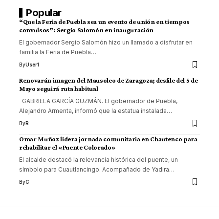
Popular
“Que la Feria de Puebla sea un evento de unión en tiempos
convulsos”: Sergio Salomón en inauguración
El gobernador Sergio Salomón hizo un llamado a disfrutar en
familia la Feria de Puebla
…
By
User1
Renovarán imagen del Mausoleo de Zaragoza; desfile del 5 de
Mayo seguirá ruta habitual
GABRIELA GARCÍA GUZMÁN. El gobernador de Puebla,
Alejandro Armenta, informó que la estatua instalada
…
By
R
Omar Muñoz lidera jornada comunitaria en Chautenco para
rehabilitar el «Puente Colorado»
El alcalde destacó la relevancia histórica del puente, un
símbolo para Cuautlancingo. Acompañado de Yadira
…
By
C