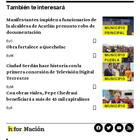
También te interesará
Manifestantes impiden a funcionarios de
la alcaldesa de Acatlán presunto robo de
MUNICIPIO
documentación
PRINCIPAL
By
C
Obra fortalece a Quecholac
MUNICIPIO
By
M
PUEBLA
Ciudad Serdán hace historia con la
primera concesión de Televisión Digital
Terrestre
MUNICIPIO
By
M
Con obras viales, Pepe Chedraui
beneficiará a más de 43 mil capitalinos
MUNICIPIO
By
R