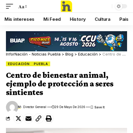
Aa
Mis intereses
Mi Feed
History
Cultura
País
InforNación - Noticias Puebla
>
Blog
>
Educación
>
Centro de bienestar animal, ejemplo de protección a seres sintientes
EDUCACIÓN
PUEBLA
Centro de bienestar animal,
ejemplo de protección a seres
sintientes
M
- Director General
29 De Mayo De 2026