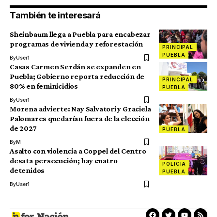
También te interesará
Sheinbaum llega a Puebla para encabezar
programas de vivienda y reforestación
PRINCIPAL
PUEBLA
By
User1
Casas Carmen Serdán se expanden en
Puebla; Gobierno reporta reducción de
PRINCIPAL
80% en feminicidios
PUEBLA
By
User1
Morena advierte: Nay Salvatori y Graciela
Palomares quedarían fuera de la elección
de 2027
PUEBLA
By
M
Asalto con violencia a Coppel del Centro
desata persecución; hay cuatro
POLICÍA
detenidos
PUEBLA
By
User1