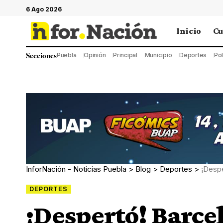
6 Ago 2026
Inicio
Cu
Secciones
Puebla
Opinión
Principal
Municipio
Deportes
Pol
InforNación - Noticias Puebla
>
Blog
>
Deportes
>
¡Despe
DEPORTES
¡Despertó! Barce