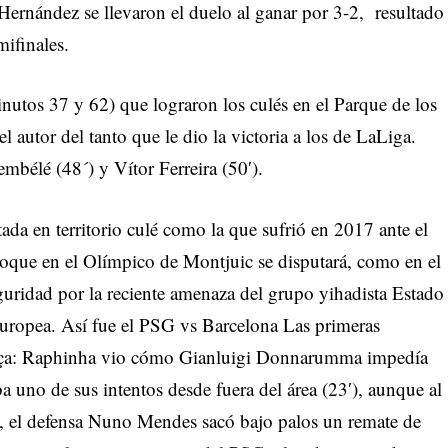
 Hernández se llevaron el duelo al ganar por 3-2, resultado
mifinales.
inutos 37 y 62) que lograron los culés en el Parque de los
l autor del tanto que le dio la victoria a los de LaLiga.
élé (48´) y Vítor Ferreira (50′).
da en territorio culé como la que sufrió en 2017 ante el
hoque en el Olímpico de Montjuic se disputará, como en el
eguridad por la reciente amenaza del grupo yihadista Estado
uropea. Así fue el PSG vs Barcelona Las primeras
Barça: Raphinha vio cómo Gianluigi Donnarumma impedía
a uno de sus intentos desde fuera del área (23′), aunque al
s, el defensa Nuno Mendes sacó bajo palos un remate de