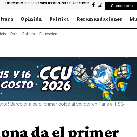
Directorio
Tus salvadas
Historial
Para ti
Descubre
Subscríbete
ltura
Opinión
Política
Recomendaciones
Mu
icía
País
Política
Educación
rtó! Barcelona da el primer golpe al vencer en París al PSG
lona da el primer