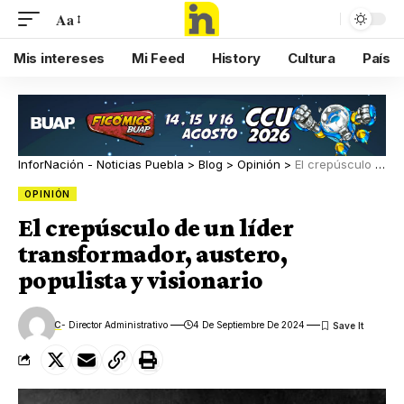
Aa
Mis intereses
Mi Feed
History
Cultura
País
InforNación - Noticias Puebla
>
Blog
>
Opinión
>
El crepúsculo de un líder transformador, austero, populista y visionario
OPINIÓN
El crepúsculo de un líder
transformador, austero,
populista y visionario
C
- Director Administrativo
4 De Septiembre De 2024