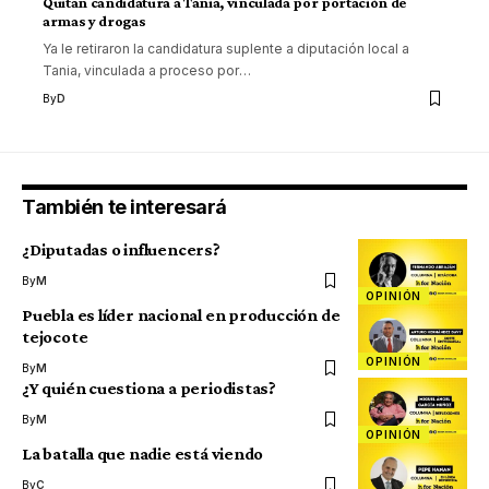
Quitan candidatura a Tania, vinculada por portación de
armas y drogas
Ya le retiraron la candidatura suplente a diputación local a
Tania, vinculada a proceso por
…
By
D
También te interesará
¿Diputadas o influencers?
By
M
OPINIÓN
Puebla es líder nacional en producción de
tejocote
OPINIÓN
By
M
¿Y quién cuestiona a periodistas?
By
M
OPINIÓN
La batalla que nadie está viendo
By
C