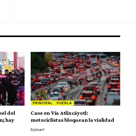
PRINCIPAL
PUEBLA
pel del
Caos en Vía Atlixcáyotl:
n; hay
motociclistas bloquean la vialidad
By
User1