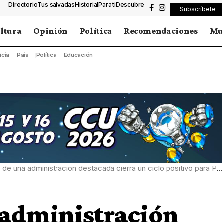
Directorio
Tus salvadas
Historial
Para ti
Descubre
Subscríbete
ltura
Opinión
Política
Recomendaciones
Mu
icía
País
Política
Educación
 de una administración destacada cierra un ciclo positivo para Puebla
 administración