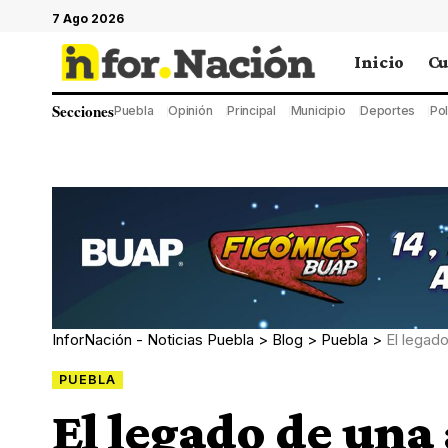
7 Ago 2026
Inicio
Cu
Secciones
Puebla
Opinión
Principal
Municipio
Deportes
Pol
InforNación - Noticias Puebla
>
Blog
>
Puebla
>
El legado
PUEBLA
El legado de una