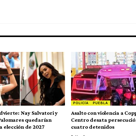
POLICÍA
PUEBLA
vierte: Nay Salvatori y
Asalto con violencia a Cop
Palomares quedarían
Centro desata persecució
la elección de 2027
cuatro detenidos