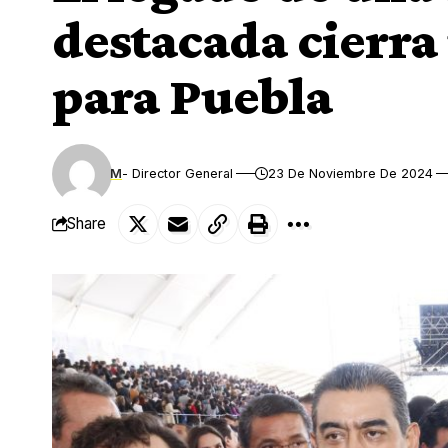
destacada cierra 
para Puebla
M
- Director General
23 De Noviembre De 2024
Share