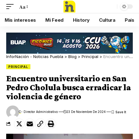
Aa
Mis intereses
Mi Feed
History
Cultura
País
InforNación - Noticias Puebla
>
Blog
>
Principal
>
Encuentro universitario en San Pedro Cholula busca erradicar la violencia de género
PRINCIPAL
Encuentro universitario en San
Pedro Cholula busca erradicar la
violencia de género
C
- Director Administrativo
23 De Noviembre De 2024