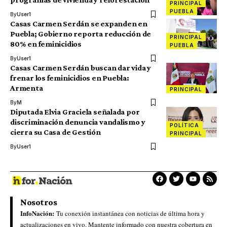
PRINCIPAL
PUEBLA
By
User1
Casas Carmen Serdán se expanden en
Puebla; Gobierno reporta reducción de
PRINCIPAL
80% en feminicidios
PUEBLA
By
User1
Casas Carmen Serdán buscan dar vida y
frenar los feminicidios en Puebla:
Armenta
PRINCIPAL
By
M
Diputada Elvia Graciela señalada por
discriminación denuncia vandalismo y
POLÍTICA
cierra su Casa de Gestión
PRINCIPAL
By
User1
Nosotros
InfoNación:
Tu conexión instantánea con noticias de última hora y
actualizaciones en vivo. Mantente informado con nuestra cobertura en