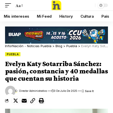
Aa
Mis intereses
Mi Feed
History
Cultura
País
InforNación - Noticias Puebla
>
Blog
>
Puebla
>
Evelyn Katy Sotarriba Sánchez: pasión, constancia y 40 medallas que cuentan su historia
PUEBLA
Evelyn Katy Sotarriba Sánchez:
pasión, constancia y 40 medallas
que cuentan su historia
C
- Director Administrativo
3 De Julio De 2025