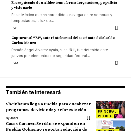
El crepúsculo de un líder transformador, austero, populista
y visionario
En un México que ha aprendido a navegar entre sombras y
tempestades, la luz de
…
By
C
Capturan al “R1″, autor intelectual del asesinato del alcalde
Carlos Manzo
Ramón Ángel Álvarez Ayala, alias “R1″, fue detenido este
jueves por elementos de seguridad federal
…
By
M
También te interesará
Sheinbaum llega a Puebla para encabezar
programas de vivienda y reforestación
PRINCIPAL
PUEBLA
By
User1
Casas Carmen Serdán se expanden en
Puebla; Gobierno reporta reducción de
PRINCIPAL