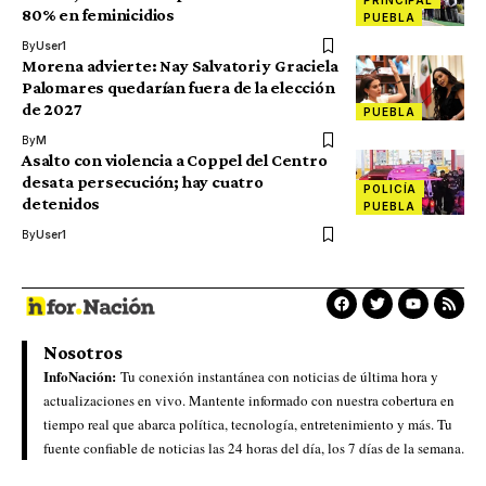
80% en feminicidios
PUEBLA
By
User1
Morena advierte: Nay Salvatori y Graciela
Palomares quedarían fuera de la elección
de 2027
PUEBLA
By
M
Asalto con violencia a Coppel del Centro
desata persecución; hay cuatro
POLICÍA
detenidos
PUEBLA
By
User1
Nosotros
InfoNación:
Tu conexión instantánea con noticias de última hora y
actualizaciones en vivo. Mantente informado con nuestra cobertura en
tiempo real que abarca política, tecnología, entretenimiento y más. Tu
fuente confiable de noticias las 24 horas del día, los 7 días de la semana.