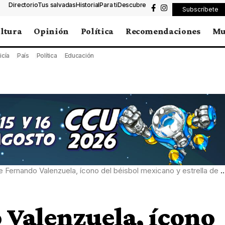
Directorio
Tus salvadas
Historial
Para ti
Descubre
Subscríbete
ltura
Opinión
Política
Recomendaciones
Mu
icía
País
Política
Educación
 Fernando Valenzuela, ícono del béisbol mexicano y estrella de los Dodgers
 Valenzuela, ícono