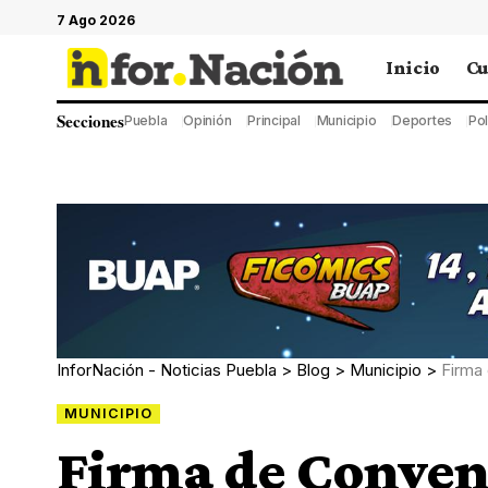
7 Ago 2026
Inicio
Cu
Secciones
Puebla
Opinión
Principal
Municipio
Deportes
Pol
InforNación - Noticias Puebla
>
Blog
>
Municipio
>
Firma de C
MUNICIPIO
Firma de Conveni