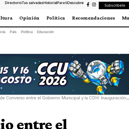
Directorio
Tus salvadas
Historial
Para ti
Descubre
Subscríbete
ltura
Opinión
Política
Recomendaciones
Mu
icía
País
Política
Educación
onvenio entre el Gobierno Municipal y la CDH: Inauguración de la Oficina de atención Municipal a Víctimas
o entre el