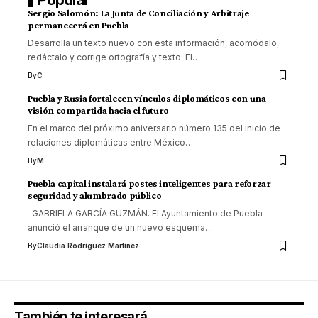
Sergio Salomón: La Junta de Conciliación y Arbitraje
permanecerá en Puebla
Desarrolla un texto nuevo con esta información, acomódalo,
redáctalo y corrige ortografía y texto. El
…
By
C
Puebla y Rusia fortalecen vínculos diplomáticos con una
visión compartida hacia el futuro
En el marco del próximo aniversario número 135 del inicio de
relaciones diplomáticas entre México
…
By
M
Puebla capital instalará postes inteligentes para reforzar
seguridad y alumbrado público
GABRIELA GARCÍA GUZMÁN. El Ayuntamiento de Puebla
anunció el arranque de un nuevo esquema
…
By
Claudia Rodríguez Martínez
También te interesará