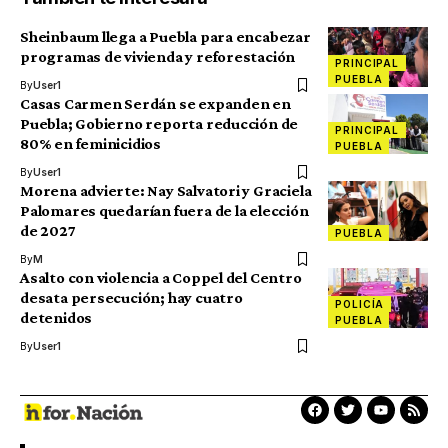
Sheinbaum llega a Puebla para encabezar
programas de vivienda y reforestación
PRINCIPAL
PUEBLA
By
User1
Casas Carmen Serdán se expanden en
Puebla; Gobierno reporta reducción de
PRINCIPAL
80% en feminicidios
PUEBLA
By
User1
Morena advierte: Nay Salvatori y Graciela
Palomares quedarían fuera de la elección
de 2027
PUEBLA
By
M
Asalto con violencia a Coppel del Centro
desata persecución; hay cuatro
POLICÍA
detenidos
PUEBLA
By
User1