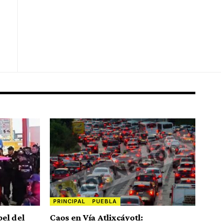
PRINCIPAL
PUEBLA
pel del
Caos en Vía Atlixcáyotl: