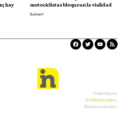
n; hay
motociclistas bloquean la vialidad
By
User1
© Infor.Nación.
Por
Glitch
Creativo.
Derechos reservados.