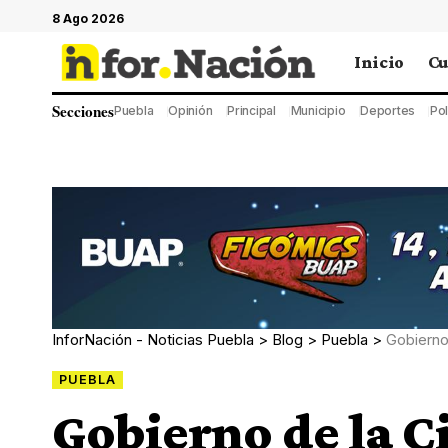
8 Ago 2026
Inicio
Cu
Secciones
Puebla
Opinión
Principal
Municipio
Deportes
Pol
InforNación - Noticias Puebla
>
Blog
>
Puebla
>
Gobierno
PUEBLA
Gobierno de la C