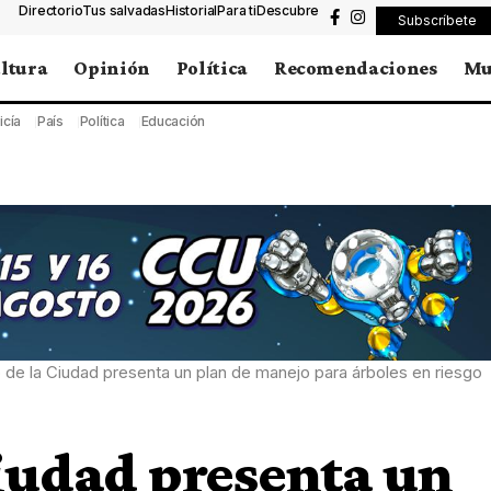
Directorio
Tus salvadas
Historial
Para ti
Descubre
Subscríbete
ltura
Opinión
Política
Recomendaciones
Mu
icía
País
Política
Educación
 de la Ciudad presenta un plan de manejo para árboles en riesgo
iudad presenta un