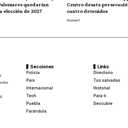
Palomares quedarían
Centro desata persecució
la elección de 2027
cuatro detenidos
By
User1
Secciones
Links
Policía
Directorio
a
País
Tus salvadas
estra
Internacional
Historial
Tech
Para ti
24
Puebla
Descubre
Farándula