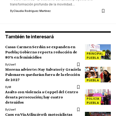
transformación profunda de la movilidad
…
By
Claudia Rodríguez Martínez
También te interesará
Casas Carmen Serdán se expanden en
Puebla; Gobierno reporta reducción de
PRINCIPAL
80% en feminicidios
PUEBLA
By
User1
Morena advierte: Nay Salvatori y Graciela
Palomares quedarían fuera de la elección
de 2027
PUEBLA
By
M
Asalto con violencia a Coppel del Centro
desata persecución; hay cuatro
POLICÍA
detenidos
PUEBLA
By
User1
Caos en Vía Atlixcáyotl: motociclistas