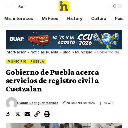
Aa
Mis intereses
Mi Feed
History
Cultura
País
InforNación - Noticias Puebla
>
Blog
>
Municipio
>
Gobierno de Puebla acerca servicios de registro civil a Cuetzalan
MUNICIPIO
PUEBLA
Gobierno de Puebla acerca
servicios de registro civil a
Cuetzalan
Claudia Rodríguez Martínez
28 De Abril De 2026