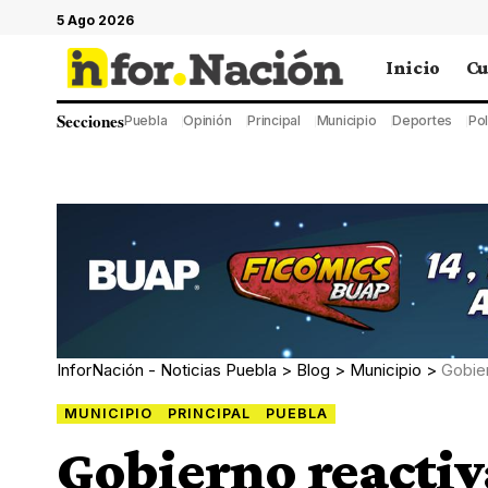
5 Ago 2026
Inicio
Cu
Secciones
Puebla
Opinión
Principal
Municipio
Deportes
Pol
InforNación - Noticias Puebla
>
Blog
>
Municipio
>
Gobie
MUNICIPIO
PRINCIPAL
PUEBLA
Gobierno reactiv