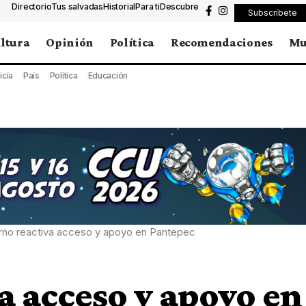
Directorio
Tus salvadas
Historial
Para ti
Descubre
Subscríbete
ltura
Opinión
Política
Recomendaciones
Mu
icía
País
Política
Educación
rno reactiva acceso y apoyo en Pantepec
a acceso y apoyo en