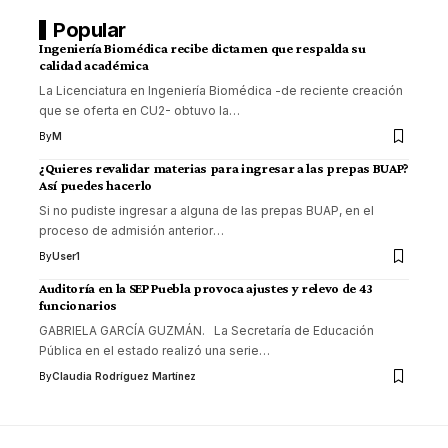
Popular
Ingeniería Biomédica recibe dictamen que respalda su
calidad académica
La Licenciatura en Ingeniería Biomédica -de reciente creación
que se oferta en CU2- obtuvo la
…
By
M
¿Quieres revalidar materias para ingresar a las prepas BUAP?
Así puedes hacerlo
Si no pudiste ingresar a alguna de las prepas BUAP, en el
proceso de admisión anterior
…
By
User1
Auditoría en la SEP Puebla provoca ajustes y relevo de 43
funcionarios
GABRIELA GARCÍA GUZMÁN. La Secretaría de Educación
Pública en el estado realizó una serie
…
By
Claudia Rodríguez Martínez