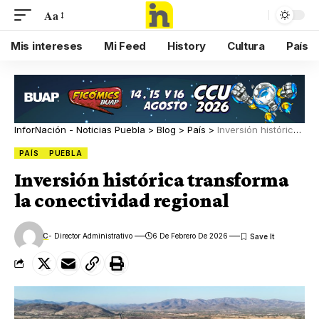
Aa
Mis intereses
Mi Feed
History
Cultura
País
InforNación - Noticias Puebla
>
Blog
>
País
>
Inversión histórica transforma la conectividad regional
PAÍS
PUEBLA
Inversión histórica transforma
la conectividad regional
C
- Director Administrativo
6 De Febrero De 2026