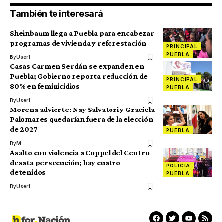
También te interesará
Sheinbaum llega a Puebla para encabezar
programas de vivienda y reforestación
PRINCIPAL
PUEBLA
By
User1
Casas Carmen Serdán se expanden en
Puebla; Gobierno reporta reducción de
PRINCIPAL
80% en feminicidios
PUEBLA
By
User1
Morena advierte: Nay Salvatori y Graciela
Palomares quedarían fuera de la elección
de 2027
PUEBLA
By
M
Asalto con violencia a Coppel del Centro
desata persecución; hay cuatro
POLICÍA
detenidos
PUEBLA
By
User1