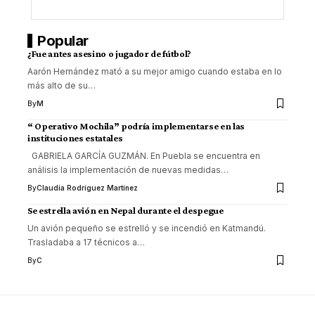
Popular
¿Fue antes asesino o jugador de fútbol?
Aarón Hernández mató a su mejor amigo cuando estaba en lo
más alto de su
…
By
M
“ Operativo Mochila” podría implementarse en las
instituciones estatales
GABRIELA GARCÍA GUZMÁN. En Puebla se encuentra en
análisis la implementación de nuevas medidas
…
By
Claudia Rodríguez Martínez
Se estrella avión en Nepal durante el despegue
Un avión pequeño se estrelló y se incendió en Katmandú.
Trasladaba a 17 técnicos a
…
By
C