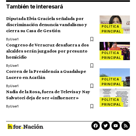
También te interesará
Diputada Elvia Graciela señalada por
discriminación denuncia vandalismo y
POLÍTICA
cierra su Casa de Gestión
PRINCIPAL
By
User1
Congreso de Veracruz desafuera a dos
alcaldes serán juzgados por presunto
POLÍTICA
homicidio
PRINCIPAL
By
User1
Corren de la Presidencia a Guadalupe
Lucero en Acatlán
POLÍTICA
PRINCIPAL
By
User1
Nadia de la Rosa, fuera de Televisa y Nay
Salvatori deja de ser «influencer»
POLÍTICA
PRINCIPAL
By
User1