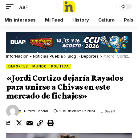
Aa
Mis intereses
Mi Feed
History
Cultura
País
InforNación - Noticias Puebla
>
Blog
>
Deportes
>
«Jordi Cortizo dejaría Rayados para unirse a Chivas en este mercado de fichajes»
DEPORTES
MUNDO
POLÍTICA
«Jordi Cortizo dejaría Rayados
para unirse a Chivas en este
mercado de fichajes»
M
- Director General
28 De Diciembre De 2024