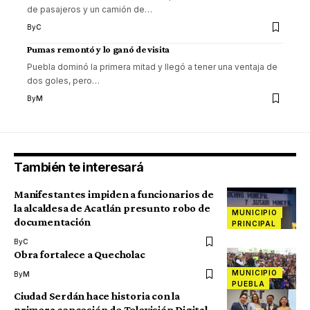
de pasajeros y un camión de
…
By
C
Pumas remontó y lo ganó de visita
Puebla dominó la primera mitad y llegó a tener una ventaja de
dos goles, pero
…
By
M
También te interesará
Manifestantes impiden a funcionarios de
la alcaldesa de Acatlán presunto robo de
MUNICIPIO
documentación
PRINCIPAL
By
C
Obra fortalece a Quecholac
MUNICIPIO
By
M
PUEBLA
Ciudad Serdán hace historia con la
primera concesión de Televisión Digital