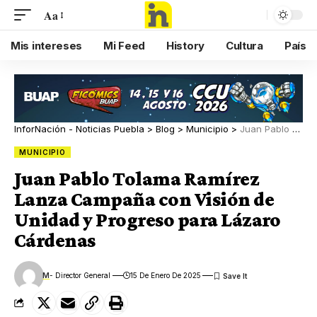
Aa
Mis intereses
Mi Feed
History
Cultura
País
InforNación - Noticias Puebla
>
Blog
>
Municipio
>
Juan Pablo Tolama Ramírez Lanza Campaña con Visión de Unidad y Progreso para Lázaro Cárdenas
MUNICIPIO
Juan Pablo Tolama Ramírez
Lanza Campaña con Visión de
Unidad y Progreso para Lázaro
Cárdenas
M
- Director General
15 De Enero De 2025