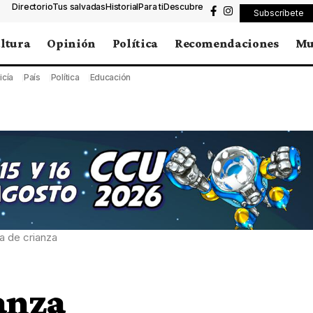
Directorio
Tus salvadas
Historial
Para ti
Descubre
Subscríbete
ltura
Opinión
Política
Recomendaciones
Mu
icía
País
Política
Educación
ia de crianza
anza