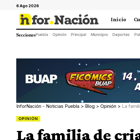
6 Ago 2026
Inicio
Cu
Secciones
Puebla
Opinión
Principal
Municipio
Deportes
Pol
InforNación - Noticias Puebla
>
Blog
>
Opinión
>
La famil
OPINIÓN
La familia de cri