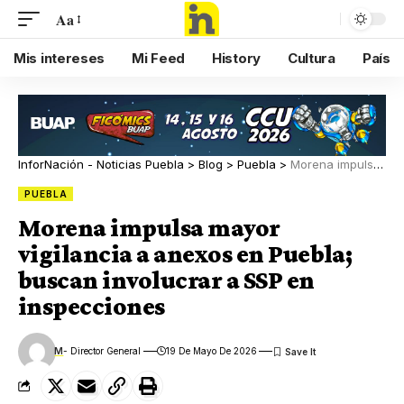
Aa
Mis intereses
Mi Feed
History
Cultura
País
InforNación - Noticias Puebla
>
Blog
>
Puebla
>
Morena impulsa mayor vigilancia a anexos en Puebla; buscan involucrar a SSP en inspecciones
PUEBLA
Morena impulsa mayor
vigilancia a anexos en Puebla;
buscan involucrar a SSP en
inspecciones
M
- Director General
19 De Mayo De 2026