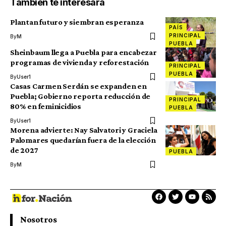
También te interesará
Plantan futuro y siembran esperanza
PAÍS
PRINCIPAL
By
M
PUEBLA
Sheinbaum llega a Puebla para encabezar
programas de vivienda y reforestación
PRINCIPAL
PUEBLA
By
User1
Casas Carmen Serdán se expanden en
Puebla; Gobierno reporta reducción de
PRINCIPAL
80% en feminicidios
PUEBLA
By
User1
Morena advierte: Nay Salvatori y Graciela
Palomares quedarían fuera de la elección
de 2027
PUEBLA
By
M
Nosotros