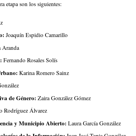
ra etapa son los siguientes:
iz
o:
Joaquín Espidio Camarillo
a Aranda
:
Fernando Rosales Solís
Urbano:
Karina Romero Sainz
onzález
tiva de Género:
Zaira González Gómez
o Rodríguez Álvarez
ncia y Municipio Abierto:
Laura García González
ologías de la Información:
Juan José Tapia González