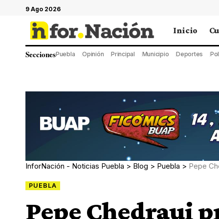
9 Ago 2026
Inicio
Cu
Secciones
Puebla
Opinión
Principal
Municipio
Deportes
Pol
InforNación - Noticias Puebla
>
Blog
>
Puebla
>
Pepe Che
PUEBLA
Pepe Chedraui p