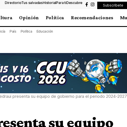
Directorio
Tus salvadas
Historial
Para ti
Descubre
Subscríbete
ltura
Opinión
Política
Recomendaciones
Mu
icía
País
Política
Educación
draui presenta su equipo de gobierno para el periodo 2024-2027
resenta su equipo