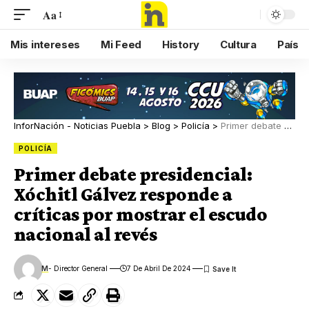
Aa
Mis intereses
Mi Feed
History
Cultura
País
InforNación - Noticias Puebla
>
Blog
>
Policía
>
Primer debate presidencial: Xóchitl Gálvez responde a críticas por mostrar el escudo nacional al revés
POLICÍA
Primer debate presidencial:
Xóchitl Gálvez responde a
críticas por mostrar el escudo
nacional al revés
M
- Director General
7 De Abril De 2024