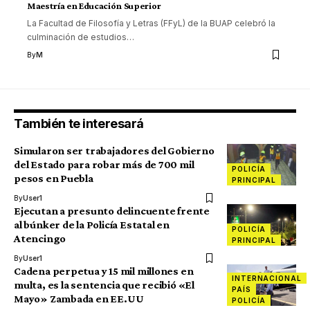
Maestría en Educación Superior
La Facultad de Filosofía y Letras (FFyL) de la BUAP celebró la
culminación de estudios
…
By
M
También te interesará
Simularon ser trabajadores del Gobierno
del Estado para robar más de 700 mil
POLICÍA
pesos en Puebla
PRINCIPAL
By
User1
Ejecutan a presunto delincuente frente
al búnker de la Policía Estatal en
POLICÍA
Atencingo
PRINCIPAL
By
User1
Cadena perpetua y 15 mil millones en
INTERNACIONAL
multa, es la sentencia que recibió «El
PAÍS
Mayo» Zambada en EE.UU
POLICÍA