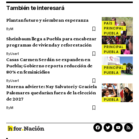
También te interesará
Plantan futuro y siembran esperanza
PAÍS
PRINCIPAL
By
M
PUEBLA
Sheinbaum llega a Puebla para encabezar
programas de vivienda y reforestación
PRINCIPAL
PUEBLA
By
User1
Casas Carmen Serdán se expanden en
Puebla; Gobierno reporta reducción de
PRINCIPAL
80% en feminicidios
PUEBLA
By
User1
Morena advierte: Nay Salvatori y Graciela
Palomares quedarían fuera de la elección
de 2027
PUEBLA
By
M