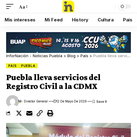
Aa
Mis intereses
Mi Feed
History
Cultura
País
InforNación - Noticias Puebla
>
Blog
>
País
>
Puebla lleva servicios del Registro Civil a la CDMX
PAÍS
PUEBLA
Puebla lleva servicios del
Registro Civil a la CDMX
M
- Director General
12 De Mayo De 2026