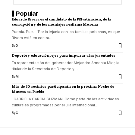
Popular
Eduardo Rivera es el candidato de la PRIvatización, de la
corrupción y de los montajes reafirma Morena
Puebla. Pue.- “Por la lejanía con las familias poblanas, es que
Rivera está en contra
…
By
D
Deporte y educación, ejes para impulsar a las juventudes
En representación del gobernador Alejandro Armenta Mier, la
titular de la Secretaría de Deporte y
…
By
M
Más de 30 recintos participarán en la próxima Noche de
Museos en Puebla
GABRIELA GARCÍA GUZMÁN. Como parte de las actividades
culturales programadas por el Día Internacional
…
By
C