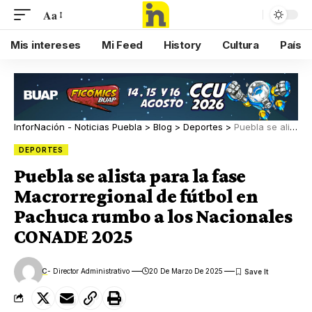
Aa
Mis intereses
Mi Feed
History
Cultura
País
InforNación - Noticias Puebla
>
Blog
>
Deportes
>
Puebla se alista para la fase Macrorregional de fútbol en Pachuca rumbo a los Nacionales CONADE 2025
DEPORTES
Puebla se alista para la fase
Macrorregional de fútbol en
Pachuca rumbo a los Nacionales
CONADE 2025
C
- Director Administrativo
20 De Marzo De 2025