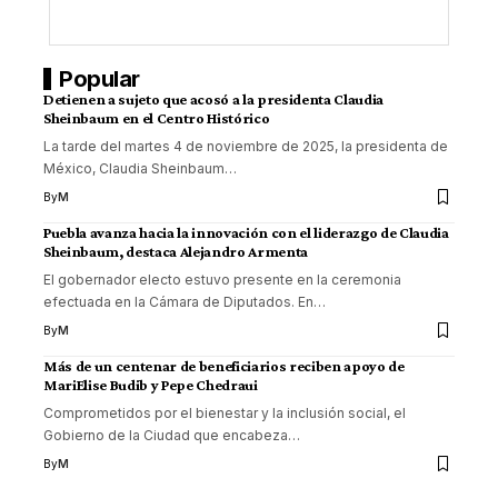
Popular
Detienen a sujeto que acosó a la presidenta Claudia
Sheinbaum en el Centro Histórico
La tarde del martes 4 de noviembre de 2025, la presidenta de
México, Claudia Sheinbaum
…
By
M
Puebla avanza hacia la innovación con el liderazgo de Claudia
Sheinbaum, destaca Alejandro Armenta
El gobernador electo estuvo presente en la ceremonia
efectuada en la Cámara de Diputados. En
…
By
M
Más de un centenar de beneficiarios reciben apoyo de
MariElise Budib y Pepe Chedraui
Comprometidos por el bienestar y la inclusión social, el
Gobierno de la Ciudad que encabeza
…
By
M