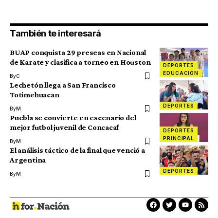
También te interesará
BUAP conquista 29 preseas en Nacional
de Karate y clasifica a torneo en Houston
DEPORTES
EDUCACIÓN
By
C
Lechetón llega a San Francisco
Totimehuacan
DEPORTES
By
M
Puebla se convierte en escenario del
mejor futbol juvenil de Concacaf
DEPORTES
PRINCIPAL
By
M
El análisis táctico de la final que venció a
Argentina
DEPORTES
By
M