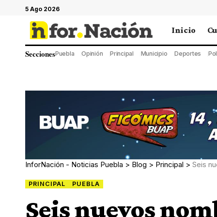
5 Ago 2026
Inicio
Cu
Secciones
Puebla
Opinión
Principal
Municipio
Deportes
Pol
InforNación - Noticias Puebla
>
Blog
>
Principal
>
Seis nuevos nom
PRINCIPAL
PUEBLA
Seis nuevos nom