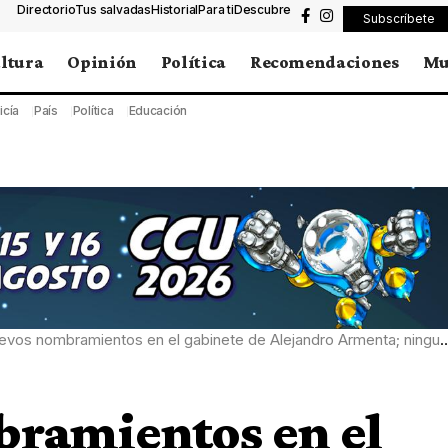
Directorio
Tus salvadas
Historial
Para ti
Descubre
Subscríbete
ltura
Opinión
Política
Recomendaciones
Mu
icía
País
Política
Educación
bramientos en el gabinete de Alejandro Armenta; ninguna injerencia ha tenido el Gobernador electo en el caso de Mario Marín y Lydia Cacho
bramientos en el