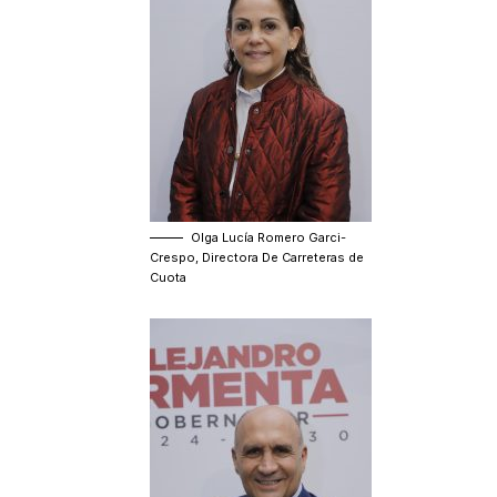
Olga Lucía Romero Garci-
Crespo, Directora De Carreteras de
Cuota