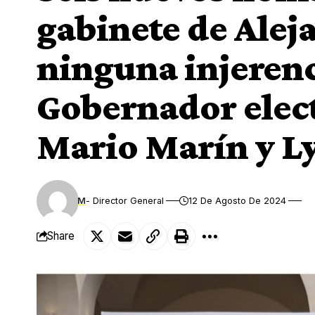
gabinete de Ale
ninguna injerenc
Gobernador elect
Mario Marín y L
M
- Director General
12 De Agosto De 2024
Share