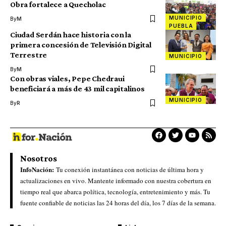
Obra fortalece a Quecholac
MUNICIPIO
By
M
PUEBLA
Ciudad Serdán hace historia con la
primera concesión de Televisión Digital
Terrestre
MUNICIPIO
By
M
Con obras viales, Pepe Chedraui
beneficiará a más de 43 mil capitalinos
MUNICIPIO
By
R
Nosotros
InfoNación:
Tu conexión instantánea con noticias de última hora y
actualizaciones en vivo. Mantente informado con nuestra cobertura en
tiempo real que abarca política, tecnología, entretenimiento y más. Tu
fuente confiable de noticias las 24 horas del día, los 7 días de la semana.