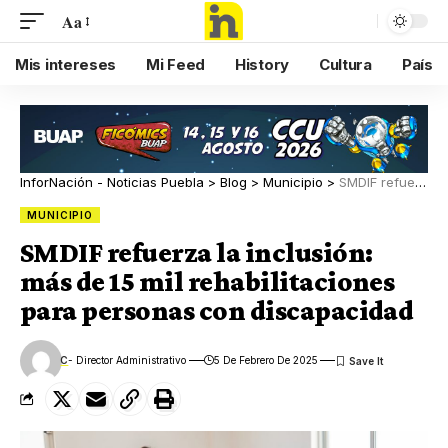
Aa
Mis intereses
Mi Feed
History
Cultura
País
InforNación - Noticias Puebla
>
Blog
>
Municipio
>
SMDIF refuerza la inclusión: más de 15 mil rehabilitaciones para personas con discapacidad
MUNICIPIO
SMDIF refuerza la inclusión:
más de 15 mil rehabilitaciones
para personas con discapacidad
C
- Director Administrativo
5 De Febrero De 2025