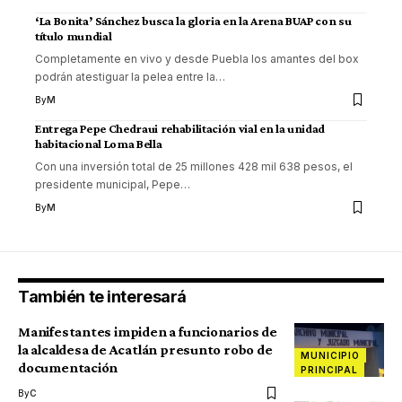
‘La Bonita’ Sánchez busca la gloria en la Arena BUAP con su
título mundial
Completamente en vivo y desde Puebla los amantes del box
podrán atestiguar la pelea entre la
…
By
M
Entrega Pepe Chedraui rehabilitación vial en la unidad
habitacional Loma Bella
Con una inversión total de 25 millones 428 mil 638 pesos, el
presidente municipal, Pepe
…
By
M
También te interesará
Manifestantes impiden a funcionarios de
la alcaldesa de Acatlán presunto robo de
MUNICIPIO
documentación
PRINCIPAL
By
C