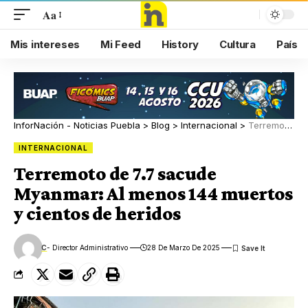
Aa
Mis intereses
Mi Feed
History
Cultura
País
InforNación - Noticias Puebla
>
Blog
>
Internacional
>
Terremoto de 7.7 sacude Myanmar: Al menos 144 muertos y cientos de heridos
INTERNACIONAL
Terremoto de 7.7 sacude
Myanmar: Al menos 144 muertos
y cientos de heridos
C
- Director Administrativo
28 De Marzo De 2025