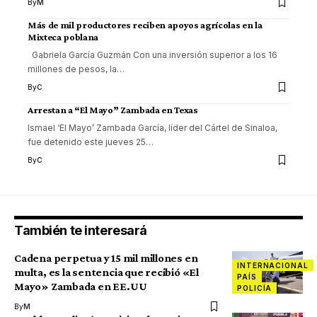
By
M
Más de mil productores reciben apoyos agrícolas en la
Mixteca poblana
Gabriela García Guzmán Con una inversión superior a los 16
millones de pesos, la
…
By
C
Arrestan a “El Mayo” Zambada en Texas
Ismael ‘El Mayo’ Zambada García, líder del Cártel de Sinaloa,
fue detenido este jueves 25
…
By
C
También te interesará
Cadena perpetua y 15 mil millones en
INTERNACIONAL
multa, es la sentencia que recibió «El
PAÍS
Mayo» Zambada en EE.UU
POLICÍA
By
M