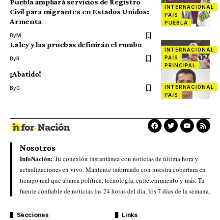
Puebla ampliará servicios de Registro
INTERNACIONAL
Civil para migrantes en Estados Unidos:
PAÍS
Armenta
PUEBLA
By
M
La ley y las pruebas definirán el rumbo
INTERNACIONAL
PAÍS
By
R
PRINCIPAL
¡Abatido!
INTERNACIONAL
By
C
PAÍS
Nosotros
InfoNación:
Tu conexión instantánea con noticias de última hora y
actualizaciones en vivo. Mantente informado con nuestra cobertura en
tiempo real que abarca política, tecnología, entretenimiento y más. Tu
fuente confiable de noticias las 24 horas del día, los 7 días de la semana.
Secciones
Links