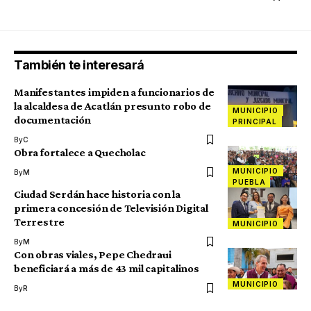
También te interesará
Manifestantes impiden a funcionarios de
la alcaldesa de Acatlán presunto robo de
MUNICIPIO
documentación
PRINCIPAL
By
C
Obra fortalece a Quecholac
MUNICIPIO
By
M
PUEBLA
Ciudad Serdán hace historia con la
primera concesión de Televisión Digital
Terrestre
MUNICIPIO
By
M
Con obras viales, Pepe Chedraui
beneficiará a más de 43 mil capitalinos
MUNICIPIO
By
R