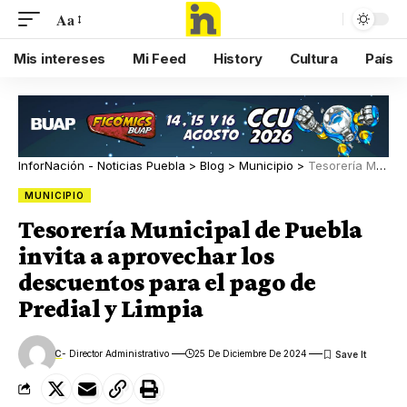
Aa
Mis intereses
Mi Feed
History
Cultura
País
InforNación - Noticias Puebla
>
Blog
>
Municipio
>
Tesorería Municipal de Puebla invita a aprovechar los descuentos para el pago de Predial y Limpia
MUNICIPIO
Tesorería Municipal de Puebla
invita a aprovechar los
descuentos para el pago de
Predial y Limpia
C
- Director Administrativo
25 De Diciembre De 2024