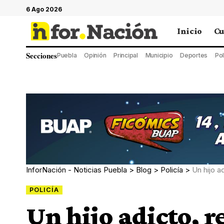
6 Ago 2026
Inicio
Cu
Secciones
Puebla
Opinión
Principal
Municipio
Deportes
Pol
InforNación - Noticias Puebla
>
Blog
>
Policía
>
Un hijo adi
POLICÍA
Un hijo adicto, r