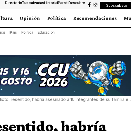
Directorio
Tus salvadas
Historial
Para ti
Descubre
Subscríbete
ltura
Opinión
Política
Recomendaciones
Mu
icía
País
Política
Educación
cto, resentido, habría asesinado a 10 integrantes de su familia en Tehuitzingo
esentido, habría