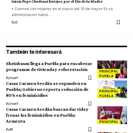
Inicia Pepe Chedraui festejos por el Día de la Madre
• Convive con mujeres en el marco del 10 de mayo• En su
administración habrá
…
By
D
También te interesará
Sheinbaum llega a Puebla para encabezar
programas de vivienda y reforestación
PRINCIPAL
PUEBLA
By
User1
Casas Carmen Serdán se expanden en
Puebla; Gobierno reporta reducción de
PRINCIPAL
80% en feminicidios
PUEBLA
By
User1
Casas Carmen Serdán buscan dar vida y
frenar los feminicidios en Puebla:
Armenta
PRINCIPAL
By
M