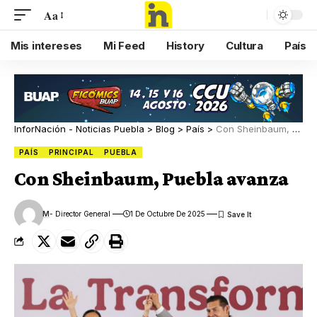
Aa
Mis intereses
Mi Feed
History
Cultura
País
InforNación - Noticias Puebla
>
Blog
>
País
>
Con Sheinbaum, Puebla avanza
PAÍS
PRINCIPAL
PUEBLA
Con Sheinbaum, Puebla avanza
M
- Director General
1 De Octubre De 2025