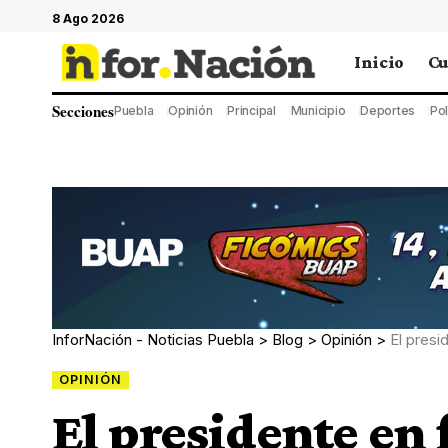
8 Ago 2026
Inicio
Cu
Secciones
Puebla
Opinión
Principal
Municipio
Deportes
Pol
InforNación - Noticias Puebla
>
Blog
>
Opinión
>
El presi
OPINIÓN
El presidente en