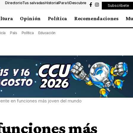
Directorio
Tus salvadas
Historial
Para ti
Descubre
Subscríbete
ltura
Opinión
Política
Recomendaciones
Mu
icía
País
Política
Educación
dente en funciones más joven del mundo
 funciones más